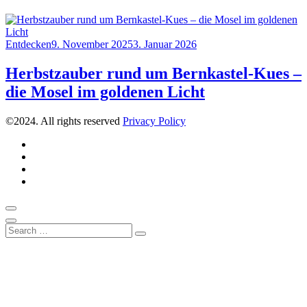
Category
Posted
Entdecken
9. November 2025
3. Januar 2026
on
Herbstzauber rund um Bernkastel-Kues –
die Mosel im goldenen Licht
©2024. All rights reserved
Privacy Policy
Instagram
Pinterest
Über
uns
Kontakt
Scroll
to
Close
Search
top
Search
for: