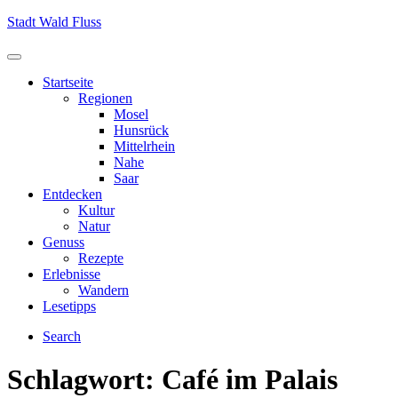
Skip
Stadt Wald Fluss
to
content
Menu
Startseite
Regionen
Mosel
Hunsrück
Mittelrhein
Nahe
Saar
Entdecken
Kultur
Natur
Genuss
Rezepte
Erlebnisse
Wandern
Lesetipps
Search
Schlagwort:
Café im Palais