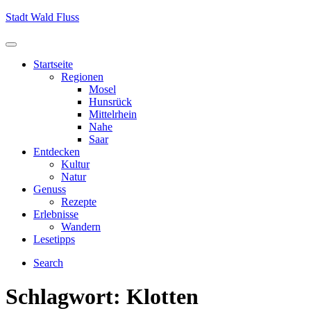
Skip
Stadt Wald Fluss
to
content
Menu
Startseite
Regionen
Mosel
Hunsrück
Mittelrhein
Nahe
Saar
Entdecken
Kultur
Natur
Genuss
Rezepte
Erlebnisse
Wandern
Lesetipps
Search
Schlagwort:
Klotten