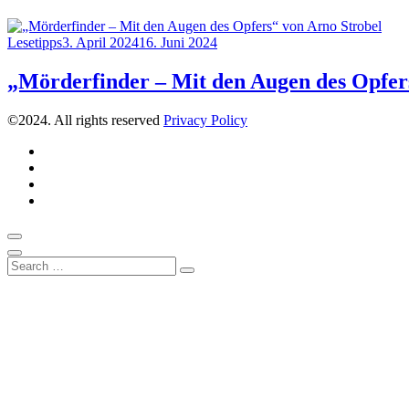
Category
Posted
Lesetipps
3. April 2024
16. Juni 2024
on
„Mörderfinder – Mit den Augen des Opfer
©2024. All rights reserved
Privacy Policy
Instagram
Pinterest
Über
uns
Kontakt
Scroll
to
Close
Search
top
Search
for: