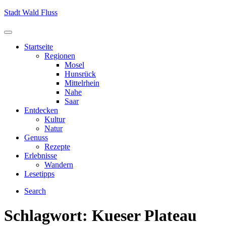
Skip
Stadt Wald Fluss
to
content
Menu
Startseite
Regionen
Mosel
Hunsrück
Mittelrhein
Nahe
Saar
Entdecken
Kultur
Natur
Genuss
Rezepte
Erlebnisse
Wandern
Lesetipps
Search
Schlagwort:
Kueser Plateau