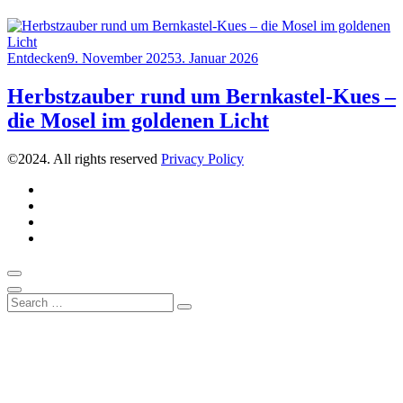
Category
Posted
Entdecken
9. November 2025
3. Januar 2026
on
Herbstzauber rund um Bernkastel-Kues –
die Mosel im goldenen Licht
©2024. All rights reserved
Privacy Policy
Instagram
Pinterest
Über
uns
Kontakt
Scroll
to
Close
Search
top
Search
for: