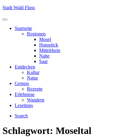
Skip
Stadt Wald Fluss
to
content
Menu
Startseite
Regionen
Mosel
Hunsrück
Mittelrhein
Nahe
Saar
Entdecken
Kultur
Natur
Genuss
Rezepte
Erlebnisse
Wandern
Lesetipps
Search
Schlagwort:
Moseltal