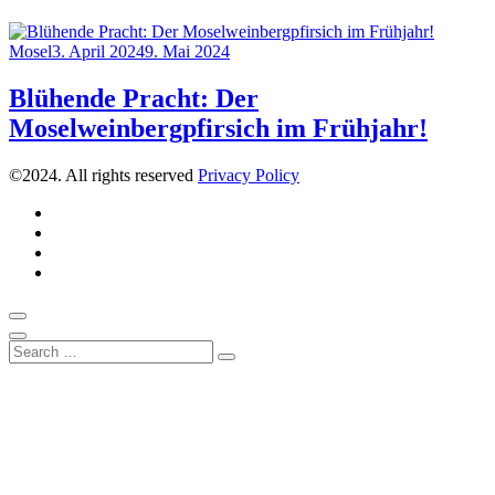
Category
Posted
Mosel
3. April 2024
9. Mai 2024
on
Blühende Pracht: Der
Moselweinbergpfirsich im Frühjahr!
©2024. All rights reserved
Privacy Policy
Instagram
Pinterest
Über
uns
Kontakt
Scroll
to
Close
Search
top
Search
for: