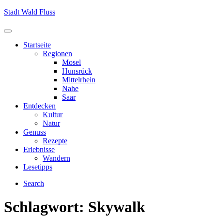
Skip
Stadt Wald Fluss
to
content
Menu
Startseite
Regionen
Mosel
Hunsrück
Mittelrhein
Nahe
Saar
Entdecken
Kultur
Natur
Genuss
Rezepte
Erlebnisse
Wandern
Lesetipps
Search
Schlagwort:
Skywalk