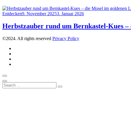
Category
Posted
Entdecken
9. November 2025
3. Januar 2026
on
Herbstzauber rund um Bernkastel-Kues – 
©2024. All rights reserved
Privacy Policy
Instagram
Pinterest
Über
uns
Kontakt
Scroll
to
Close
Search
top
Search
for: