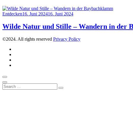
Category
Posted
Entdecken
16. Juni 2024
16. Juni 2024
on
Wilde Natur und Stille – Wandern in de
©2024. All rights reserved
Privacy Policy
Instagram
Pinterest
Über
uns
Kontakt
Scroll
to
Close
Search
top
Search
for: