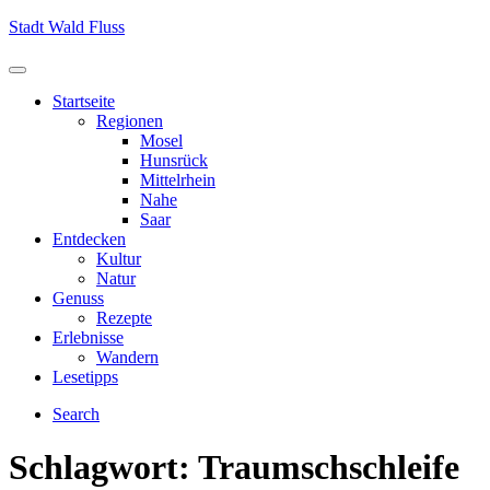
Skip
Stadt Wald Fluss
to
content
Menu
Startseite
Regionen
Mosel
Hunsrück
Mittelrhein
Nahe
Saar
Entdecken
Kultur
Natur
Genuss
Rezepte
Erlebnisse
Wandern
Lesetipps
Search
Schlagwort:
Traumschschleife