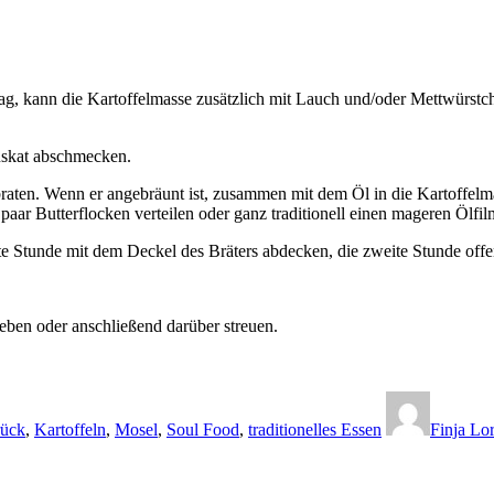
ag, kann die Kartoffelmasse zusätzlich mit Lauch und/oder Mettwürstc
Muskat abschmecken.
aten. Wenn er angebräunt ist, zusammen mit dem Öl in die Kartoffelma
paar Butterflocken verteilen oder ganz traditionell einen mageren Ölfil
 Stunde mit dem Deckel des Bräters abdecken, die zweite Stunde offen
eben oder anschließend darüber streuen.
ück
,
Kartoffeln
,
Mosel
,
Soul Food
,
traditionelles Essen
Finja Lo