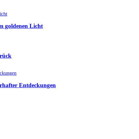
m goldenen Licht
srück
erhafter Entdeckungen