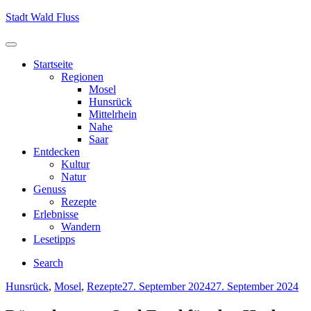
Skip
Stadt Wald Fluss
to
content
Menu
Startseite
Regionen
Mosel
Hunsrück
Mittelrhein
Nahe
Saar
Entdecken
Kultur
Natur
Genuss
Rezepte
Erlebnisse
Wandern
Lesetipps
Search
Categories
Posted
Hunsrück
,
Mosel
,
Rezepte
27. September 2024
27. September 2024
on