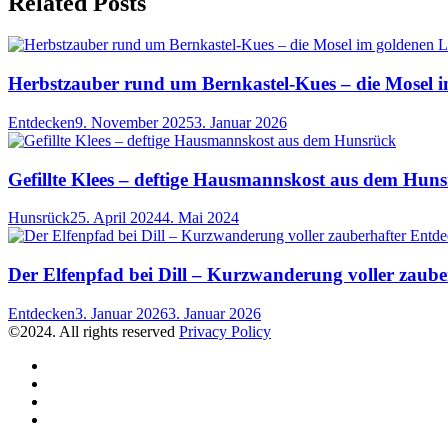
Related Posts
Herbstzauber rund um Bernkastel-Kues – die Mosel i
Category
Posted
Entdecken
9. November 2025
3. Januar 2026
on
Gefillte Klees – deftige Hausmannskost aus dem Hun
Category
Posted
Hunsrück
25. April 2024
4. Mai 2024
on
Der Elfenpfad bei Dill – Kurzwanderung voller zaub
Category
Posted
Entdecken
3. Januar 2026
3. Januar 2026
on
©2024. All rights reserved
Privacy Policy
Instagram
Pinterest
Über
uns
Kontakt