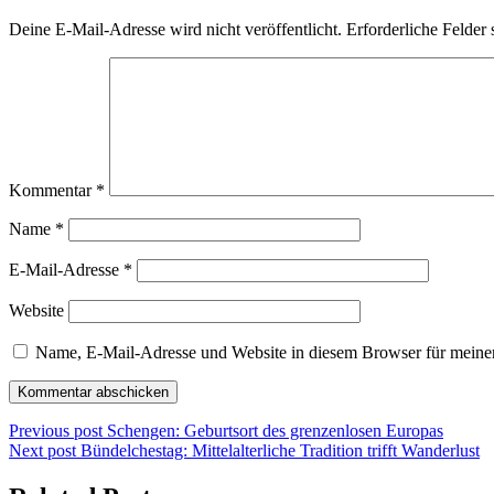
Deine E-Mail-Adresse wird nicht veröffentlicht.
Erforderliche Felder 
Kommentar
*
Name
*
E-Mail-Adresse
*
Website
Name, E-Mail-Adresse und Website in diesem Browser für meine
Beitragsnavigation
Previous
Previous post
Schengen: Geburtsort des grenzenlosen Europas
Next
post:
Next post
Bündelchestag: Mittelalterliche Tradition trifft Wanderlust
post: